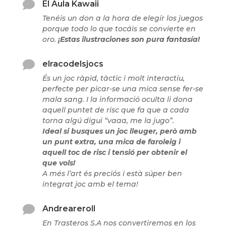

El Aula Kawaii
Tenéis un don a la hora de elegír los juegos
porque todo lo que tocáis se convierte en
oro.
¡Estas ilustraciones son pura fantasía!

elracodelsjocs
És un joc ràpid, tàctic i molt interactiu,
perfecte per picar-se una mica sense fer-se
mala sang. I la informació oculta li dona
aquell puntet de risc que fa que a cada
torna algú digui “vaaa, me la jugo”.
Ideal si busques un joc lleuger, però amb
un punt extra, una mica de faroleig i
aquell toc de risc i tensió per obtenir el
que vols!
A més l’art és preciós i està súper ben
integrat joc amb el tema!

Andreareroll
En Trasteros S.A nos convertiremos en los